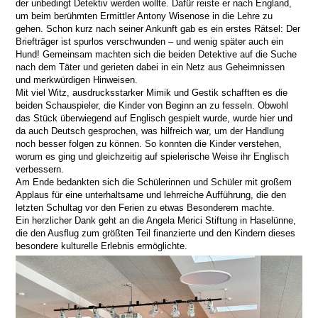
der unbedingt Detektiv werden wollte. Dafür reiste er nach England,
um beim berühmten Ermittler Antony Wisenose in die Lehre zu
gehen. Schon kurz nach seiner Ankunft gab es ein erstes Rätsel: Der
Briefträger ist spurlos verschwunden – und wenig später auch ein
Hund! Gemeinsam machten sich die beiden Detektive auf die Suche
nach dem Täter und gerieten dabei in ein Netz aus Geheimnissen
und merkwürdigen Hinweisen.
Mit viel Witz, ausdrucksstarker Mimik und Gestik schafften es die
beiden Schauspieler, die Kinder von Beginn an zu fesseln. Obwohl
das Stück überwiegend auf Englisch gespielt wurde, wurde hier und
da auch Deutsch gesprochen, was hilfreich war, um der Handlung
noch besser folgen zu können. So konnten die Kinder verstehen,
worum es ging und gleichzeitig auf spielerische Weise ihr Englisch
verbessern.
Am Ende bedankten sich die Schülerinnen und Schüler mit großem
Applaus für eine unterhaltsame und lehrreiche Aufführung, die den
letzten Schultag vor den Ferien zu etwas Besonderem machte.
Ein herzlicher Dank geht an die Angela Merici Stiftung in Haselünne,
die den Ausflug zum größten Teil finanzierte und den Kindern dieses
besondere kulturelle Erlebnis ermöglichte.